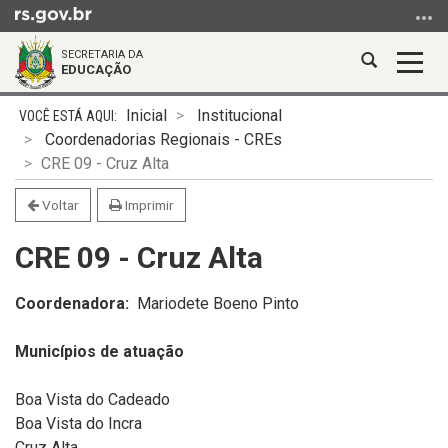
Ir
para
SECRETARIA DA
o
Abrir
Alter
EDUCAÇÃO
conteúdo
a
a
Ir
Início
busca
nave
Inicial
Institucional
para
do
Coordenadorias Regionais - CREs
o
conteúdo
CRE 09 - Cruz Alta
menu
Ir
Voltar
Imprimir
para
CRE 09 - Cruz Alta
a
busca
Coordenadora:
Mariodete Boeno Pinto
Municípios de atuação
Boa Vista do Cadeado
Boa Vista do Incra
Cruz Alta