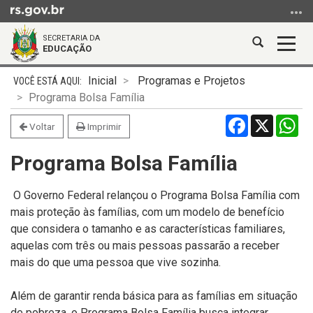
Ir
para
SECRETARIA DA
o
Abrir
Alter
EDUCAÇÃO
conteúdo
a
a
Ir
Início
busca
nave
Inicial
Programas e Projetos
para
do
Programa Bolsa Família
o
conteúdo
Facebook
X
Wh
menu
Voltar
Imprimir
Ir
Programa Bolsa Família
para
a
busca
O Governo Federal relançou o Programa Bolsa Família com
mais proteção às famílias, com um modelo de benefício
que considera o tamanho e as características familiares,
aquelas com três ou mais pessoas passarão a receber
mais do que uma pessoa que vive sozinha.
Além de garantir renda básica para as famílias em situação
de pobreza, o Programa Bolsa Família busca integrar