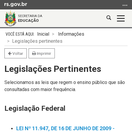
Ir
para
SECRETARIA DA
o
Abrir
Alter
EDUCAÇÃO
conteúdo
a
a
Ir
Início
busca
nave
Inicial
Informações
para
do
Legislações pertinentes
o
conteúdo
menu
Voltar
Imprimir
Ir
Legislações Pertinentes
para
a
busca
Selecionamos as leis que regem o ensino público que são
consultadas com maior frequência.
Legislação Federal
LEI Nº 11.947, DE 16 DE JUNHO DE 2009
-