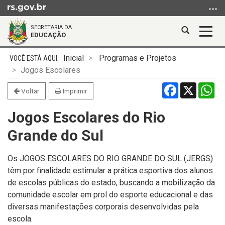
Ir
para
SECRETARIA DA
o
Abrir
Alter
EDUCAÇÃO
conteúdo
a
a
Ir
Início
busca
nave
Inicial
Programas e Projetos
para
do
Jogos Escolares
o
conteúdo
Facebook
X
Wh
menu
Voltar
Imprimir
Ir
Jogos Escolares do Rio
para
a
Grande do Sul
busca
Os JOGOS ESCOLARES DO RIO GRANDE DO SUL (JERGS)
têm por finalidade estimular a prática esportiva dos alunos
de escolas públicas do estado, buscando a mobilização da
comunidade escolar em prol do esporte educacional e das
diversas manifestações corporais desenvolvidas pela
escola.