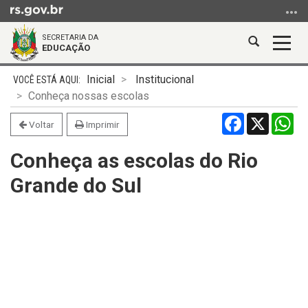
Ir
para
SECRETARIA DA
o
Abrir
Alter
EDUCAÇÃO
conteúdo
a
a
Ir
Início
busca
nave
Inicial
Institucional
para
do
Conheça nossas escolas
o
conteúdo
Facebook
X
Wh
menu
Voltar
Imprimir
Ir
Conheça as escolas do Rio
para
a
Grande do Sul
busca