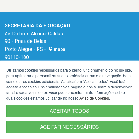
SECRETARIA DA EDUCAÇÃO
Av. Dolores Alcaraz Caldas
90 - Praia de Belas
Porto Alegre - RS -
mapa
90110-180
E-mail:
gabinetese@seduc.rs.gov.br
Utilizamos cookies necessários para o pleno funcionamento do nosso site,
para aprimorar e personalizar sua experiência durante a navegação, bem
como outros cookies adicionais. Ao clicar em "Aceitar Todos", você terá
acesso a todas as funcionalidades da página e nos ajudará a desenvolver
um site cada vez melhor. Você pode encontrar mais informações sobre
quais cookies estamos utilizando no nosso
Aviso de Cookies
.
ACEITAR TODOS
ACEITAR NECESSÁRIOS
Termos de Uso