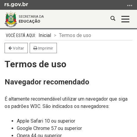
Ir
para
SECRETARIA DA
o
Abrir
Alter
EDUCAÇÃO
conteúdo
a
a
Ir
Início
busca
nave
Inicial
Termos de uso
para
do
o
conteúdo
Voltar
Imprimir
menu
Termos de uso
Ir
para
a
Navegador recomendado
busca
É altamente recomendável utilizar um navegador que siga
os padrões W3C. São indicados os navegadores:
Apple Safari 10 ou superior
Google Chrome 57 ou superior
Opera 44 ou superior