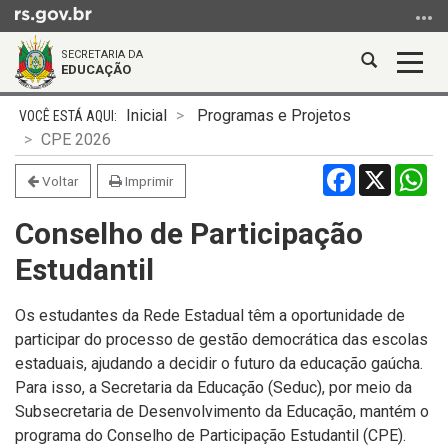
Ir
para
SECRETARIA DA
o
Abrir
Alter
EDUCAÇÃO
conteúdo
a
a
Ir
Início
busca
nave
Inicial
Programas e Projetos
para
do
CPE 2026
o
conteúdo
Facebook
X
Wh
menu
Voltar
Imprimir
Ir
Conselho de Participação
para
a
Estudantil
busca
Os estudantes da Rede Estadual têm a oportunidade de
participar do processo de gestão democrática das escolas
estaduais, ajudando a decidir o futuro da educação gaúcha.
Para isso, a Secretaria da Educação (Seduc), por meio da
Subsecretaria de Desenvolvimento da Educação, mantém o
programa do Conselho de Participação Estudantil (CPE).