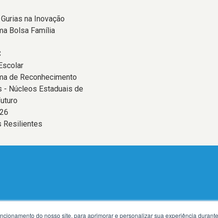
 Gurias na Inovação
a Bolsa Família
C
Escolar
ma de Reconhecimento
 - Núcleos Estaduais de
uturo
26
 Resilientes
uncionamento do nosso site, para aprimorar e personalizar sua experiência duran