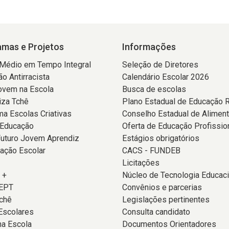
mas e Projetos
Informações
 Médio em Tempo Integral
Seleção de Diretores
o Antirracista
Calendário Escolar 2026
ovem na Escola
Busca de escolas
iza Tchê
Plano Estadual de Educação 
a Escolas Criativas
Conselho Estadual de Alimen
 Educação
Oferta de Educação Profissio
Futuro Jovem Aprendiz
Estágios obrigatórios
ação Escolar
CACS - FUNDEB
Licitações
 +
Núcleo de Tecnologia Educaci
EPT
Convênios e parcerias
chê
Legislações pertinentes
Escolares
Consulta candidato
na Escola
Documentos Orientadores