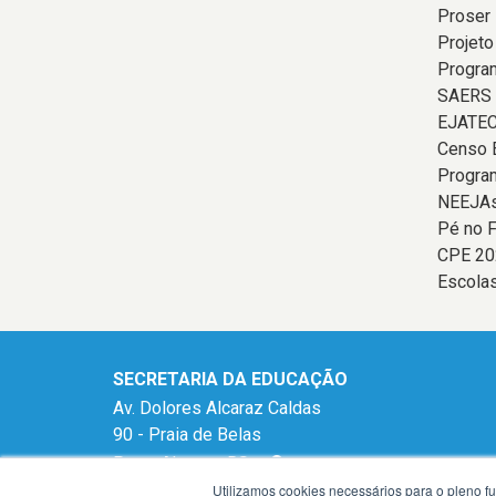
Proser
Projeto
Program
SAERS
EJATE
Censo 
Progra
NEEJAs
Pé no F
CPE 20
Escolas
SECRETARIA DA EDUCAÇÃO
Av. Dolores Alcaraz Caldas
90 - Praia de Belas
Porto Alegre - RS -
mapa
Utilizamos cookies necessários para o pleno f
90110-180