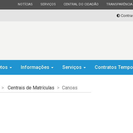
ESTADO
ESTADO
ESTADO
ESTADO
NOTÍCIAS
SERVIÇOS
CENTRAL DO CIDADÃO
TRANSPARÊNCIA
Contra
etos
Informações
Serviços
Contratos Tempo
Centrais de Matrículas
Canoas