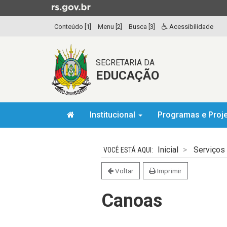
Ir
para
Conteúdo [1]
Menu [2]
Busca [3]
Acessibilidade
o
conteúdo
Ir
SECRETARIA DA
para
EDUCAÇÃO
o
menu
Ir
Início
para
Institucional
Programas e Proj
do
a
menu
Início
busca
do
Inicial
Serviços
conteúdo
Voltar
Imprimir
Canoas