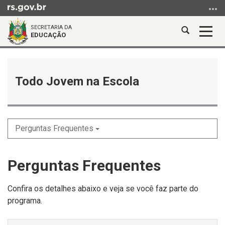
Ir
para
SECRETARIA DA
o
Abrir
Alter
EDUCAÇÃO
conteúdo
a
a
Ir
Início
busca
nave
para
do
o
conteúdo
Todo Jovem na Escola
menu
Ir
para
a
Perguntas Frequentes
busca
Perguntas Frequentes
Confira os detalhes abaixo e veja se você faz parte do
programa.