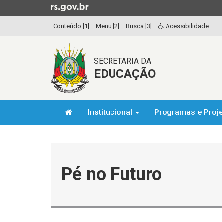
Ir
para
Conteúdo [1]
Menu [2]
Busca [3]
Acessibilidade
o
conteúdo
Ir
SECRETARIA DA
para
EDUCAÇÃO
o
menu
Ir
Início
para
Institucional
Programas e Proj
do
a
menu
Início
busca
do
conteúdo
Pé no Futuro