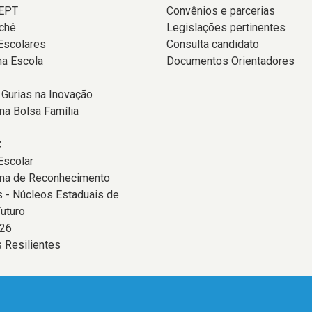
EPT
Convênios e parcerias
chê
Legislações pertinentes
Escolares
Consulta candidato
na Escola
Documentos Orientadores
 Gurias na Inovação
a Bolsa Família
C
Escolar
ma de Reconhecimento
 - Núcleos Estaduais de
uturo
26
 Resilientes