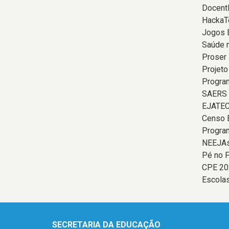
Docent
HackaT
Jogos 
Saúde 
Proser
Projeto
Program
SAERS
EJATE
Censo 
Progra
NEEJAs
Pé no F
CPE 20
Escolas
SECRETARIA DA EDUCAÇÃO