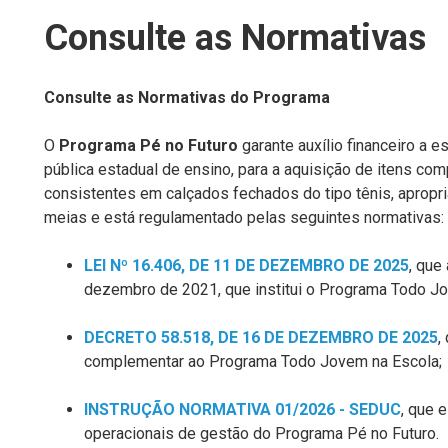
Consulte as Normativas
Consulte as Normativas do Progr
ama
O
Programa Pé no Futuro
garante
auxílio financeiro a 
pública estadual de ensino, para a aquisição de itens co
consistentes em calçados fechados do tipo tênis, apropri
meias
e
está regulamentado pelas seguintes normativas:
LEI Nº 16.406, DE 11 DE DEZEMBRO DE 202
5
, que
dezembro de 2021, que institui o Programa Todo Jo
DECRETO 58.518, DE 16 DE DEZEMBRO DE 202
5
,
complementar ao Programa Todo Jovem na Escola
;
INSTRUÇÃO NORMATIVA 01/2026 - SEDUC
,
que e
operacionais de gestão do
Programa Pé no Futuro.